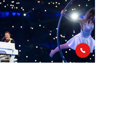
LINKS
MAIL & TELEFOON
info@marcvanlaere.nl
Home
Evenementen
0183 64 88 26