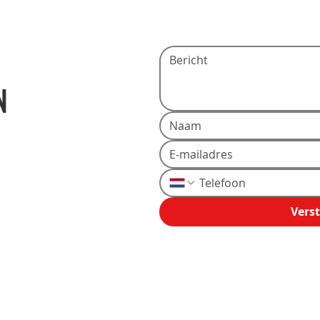
N
Verst