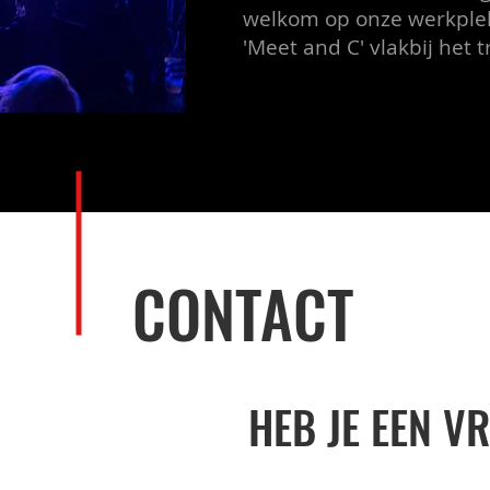
welkom op onze werkple
'Meet and C' vlakbij het 
CONTACT
HEB JE EEN V