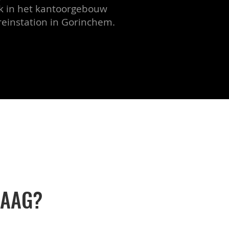
k in het kantoorgebouw
treinstation in Gorinchem.
RAAG?