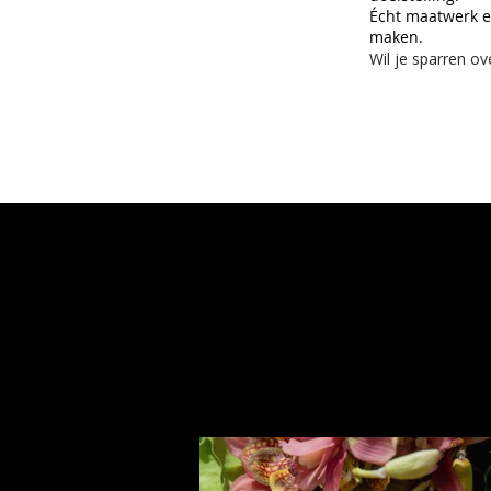
Écht maatwerk en
maken.
Wil je sparren ov