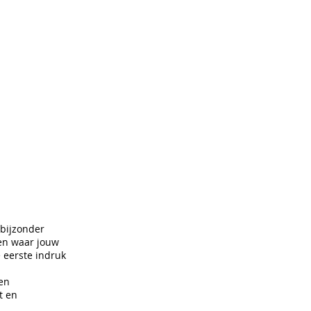
CONTACT
 bijzonder
en waar jouw
 eerste indruk
een
t en