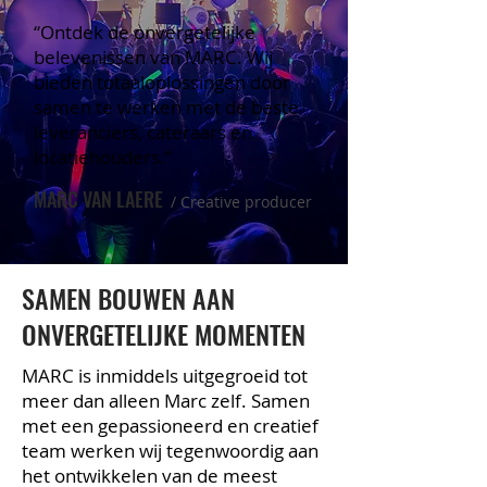
“Ontdek de onvergetelijke
belevenissen van MARC. Wij
bieden totaaloplossingen door
samen te werken met de beste
leveranciers, cateraars en
locatiehouders.”
MARC VAN LAERE
/ Creative producer
SAMEN BOUWEN AAN
ONVERGETELIJKE MOMENTEN
MARC is inmiddels uitgegroeid tot
meer dan alleen Marc zelf. Samen
met een gepassioneerd en creatief
team werken wij tegenwoordig aan
het ontwikkelen van de meest