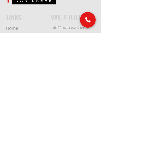
LINKS
MAIL & TELEFOON
info@marcvanlaere.nl
Home
Evenementen
0183 64 88 26
Artiesten
Over MARC
SOCIAL MEDIA
Ons team
Contact
© Marc van Laere Producties 2026