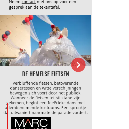
Neem
contact
met ons op voor een
gesprek aan de tekentafel.
DE HEMELSE FIETSEN
Verbluffende fietsen, betoverende
danseressen en witte verschijningen
bewegen zich voort door het publiek.
Wanneer de fietsen tot stilstand zijn
gekomen, begint een feeërieke dans met
adembenemende kostuums. Een sprookje
dat uitwaaiert naarmate de parade vordert.
Zowel in daglicht als in schemer is deze
voorstelling een waar spektakel!