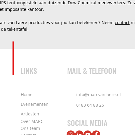
VIPS tentoongesteld aan duizende Dow Chemical medewerkers. Zo 
et imposante kantoor.
rc van Laere producties voor jou kan betekenen? Neem
contact
me
 de tekentafel.
LINKS
MAIL & TELEFOON
Home
info@marcvanlaere.nl
Evenementen
0183 64 88 26
Artiesten
SOCIAL MEDIA
Over MARC
Ons team