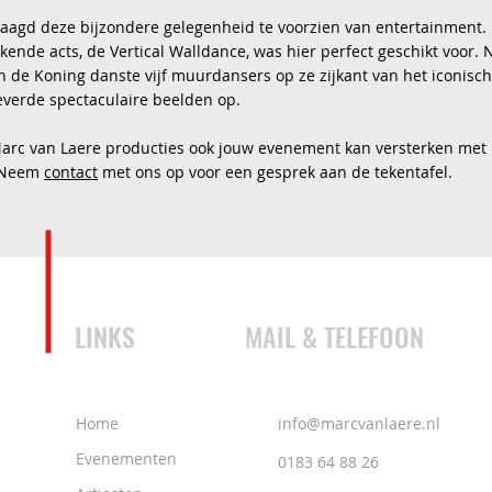
agd deze bijzondere gelegenheid te voorzien van entertainment.
nde acts, de Vertical Walldance, was hier perfect geschikt voor. 
 de Koning danste vijf muurdansers op ze zijkant van het iconisc
everde spectaculaire beelden op.
rc van Laere producties ook jouw evenement kan versterken met 
? Neem
contact
met ons op voor een gesprek aan de tekentafel.
LINKS
MAIL & TELEFOON
Home
info@marcvanlaere.nl
Evenementen
0183 64 88 26