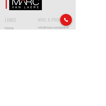
LINKS
MAIL & PHONE
info@marcvanlaere.nl
Home
Events
0183 64 88 26
Artists
About MARC
SOCIAL MEDIA
Our team
Contact