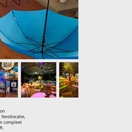
ron
feestlocatie,
en compleet
t.