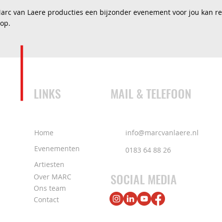
rc van Laere producties een bijzonder evenement voor jou kan r
 op.
LINKS
MAIL & TELEFOON
Home
info@marcvanlaere.nl
Evenementen
0183 64 88 26
Artiesten
SOCIAL MEDIA
Over MARC
Ons team
Contact