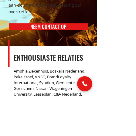
aan de show die ieders ervaring zal
overtreffen.
NEEM CONTACT OP
ENTHOUSIASTE RELATIES
Amphia Ziekenhuis, Boskalis Nederland,
Peka Kroef, VNSG, BrandLoyalty
International, Syndion, Gemeente
Gorinchem, Nissan, Wageningen
University, Leaseplan, C&A Nederland,
ABS All Break Systems, Allseas Group,
Jumbo Supermarkten, Allianz Nederland,
Stichting Spieren voor Spieren, Gabson.