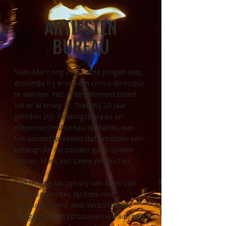
ARTIESTEN
BUREAU
Toen Marc nog een kleine jongen was,
droomde hij ervan om circus directeur
te worden. Het entertainment bloed
zat er al vroeg in. Toen hij 20 jaar
geleden zijn boekingsbureau en
evenementenbureau opstartte, was
het vanzelfsprekend dat artiesten een
belangrijke rol zouden gaan spelen
binnen Marc van Laere producties.
Dag in, dag uit zijn wij van Marc van
Laere producties op zoek naar
bijzonder talent voor verschillende
gelegenheden. Zo bouwen wij aan een