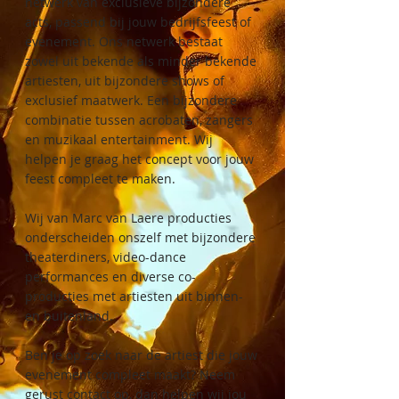
netwerk van exclusieve bijzondere
acts, passend bij jouw bedrijfsfeest of
evenement. Ons netwerk bestaat
zowel uit bekende als minder bekende
artiesten, uit bijzondere shows of
exclusief maatwerk. Een bijzondere
combinatie tussen acrobaten, zangers
en muzikaal entertainment. Wij
helpen je graag het concept voor jouw
feest compleet te maken.
Wij van Marc van Laere producties
onderscheiden onszelf met bijzondere
theaterdiners, video-dance
performances en diverse co-
producties met artiesten uit binnen-
en buitenland.
Ben je op zoek naar de artiest die jouw
evenement compleet maakt? Neem
gerust contact op, dan helpen wij jou