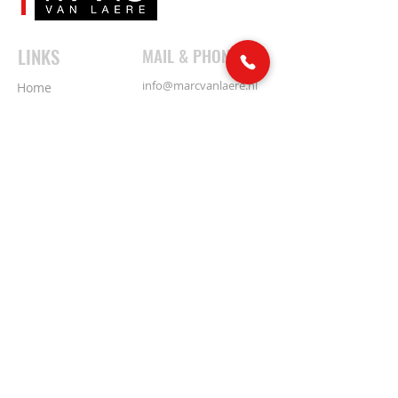
LINKS
MAIL & PHONE
info@marcvanlaere.nl
Home
Events
0183 64 88 26
Artists
About MARC
SOCIAL MEDIA
Our team
Contact
© Marc van Laere Producties 2026