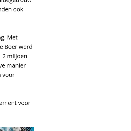
onden ook
ng. Met
de Boer werd
 2 miljoen
eve manier
n voor
nement voor