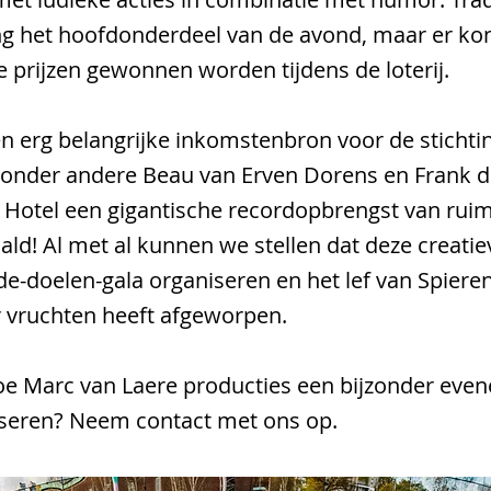
ing het hoofdonderdeel van de avond, maar er k
e prijzen gewonnen worden tijdens de loterij.
een erg belangrijke inkomstenbron voor de stichti
 onder andere Beau van Erven Dorens en Frank 
 Hotel een gigantische recordopbrengst van ruim
ld! Al met al kunnen we stellen dat deze creati
e-doelen-gala organiseren en het lef van Spiere
r vruchten heeft afgeworpen.
e Marc van Laere producties een bijzonder eve
liseren? Neem contact met ons op.