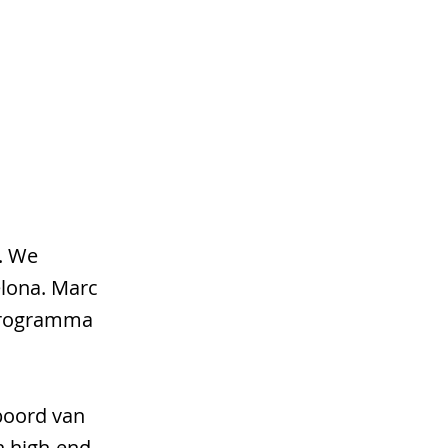
CONTACT
e. We
elona. Marc
 programma
boord van
n high-end