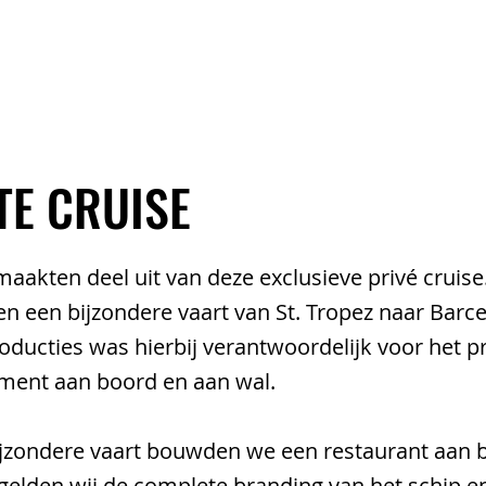
EVENTS
ARTISTS
TEAM
TE CRUISE
aakten deel uit van deze exclusieve privé cruis
n een bijzondere vaart van St. Tropez naar Barc
oducties was hierbij verantwoordelijk voor het
nment aan boord en aan wal.
ijzondere vaart bouwden we een restaurant aan 
egelden wij de complete branding van het schip e