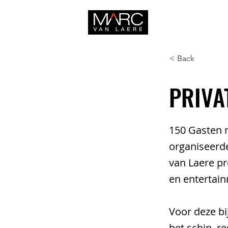
HOME
< Back
PRIVA
150 Gasten m
organiseerde
van Laere pr
en entertai
Voor deze b
het schip, r