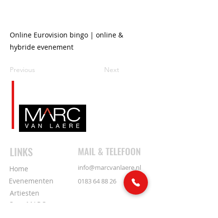
Online Eurovision bingo | online &
hybride evenement
Previous
Next
LINKS
MAIL & TELEFOON
info@marcvanlaere.nl
Home
Evenementen
0183 64 88 26
Artiesten
Over MARC
SOCIAL MEDIA
Ons team