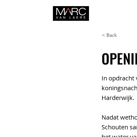
HOME
< Back
OPENI
In opdracht 
koningsnacht
Harderwijk.
Nadat wetho
Schouten sa
het water va