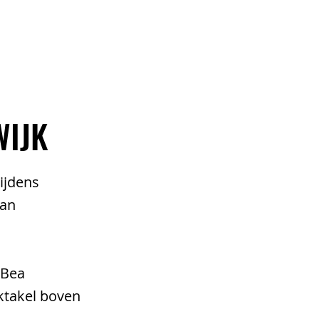
CONTACT
IJK
ijdens
van
 Bea
ktakel boven