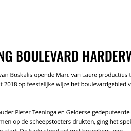
EVENTS
ARTISTS
TEAM
NG BOULEVARD HARDERW
van Boskalis opende Marc van Laere producties t
 2018 op feestelijke wijze het boulevardgebied 
uder Pieter Teeninga en Gelderse gedeputeerde
men op de scheepstoeters drukten, ging het spe
n start. De kade stond vol met bezoekers, een