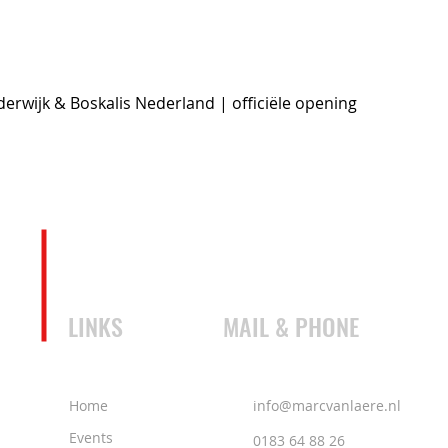
rwijk & Boskalis Nederland | officiële opening
LINKS
MAIL & PHONE
Home
info@marcvanlaere.nl
Events
0183 64 88 26