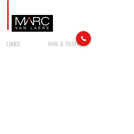
LINKS
MAIL & TELEFOON
info@marcvanlaere.nl
Home
Evenementen
0183 64 88 26
Artiesten
Over MARC
SOCIAL MEDIA
Ons team
Contact