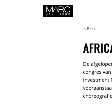
HOME
< Back
AFRIC
De afgelopen
congres van
Investment F
vooraanstaa
choreografi