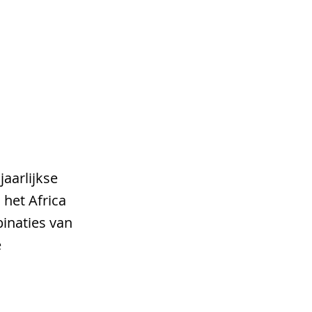
CONTACT
aarlijkse
het Africa
inaties van
e